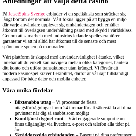
Anledningar att välja detta casino
På
JetsetSpins Sverige
erbjuder vi en spelkänsla som sträcker sig
långt bortom det normala. Vårt fokus ligger på att bygga en miljö
där varje användare upplever sig omhändertagen och erhåller
åtkomst till överlägsen underhållning parad med skydd i världsklass.
Genom att samarbeta med industrins ledande spelleverantörer
garanterar vi att ni alltid har åtkomst till de senaste och mest
spännande spelen på marknaden.
Vårt plattform är skapad med användarvänlighet i åtanke, vilket
innebär att du enkelt kan navigera mellan olika kategorier, hantera
ditt konto och utföra transaktioner utan krångel. Vi förstår att
modern kasinospel kräver flexibilitet, därför är vår sajt fullständigt
anpassad för både dator och mobila enheter.
Våra unika fördelar
Blixtsnabba uttag
– Vi processar de flesta
uttagsförfrågningar inom 24 timmar för att säkerställa att dina
gevinster når dig så snabbt som möjligt
Kundtjänst dygnet runt
– Vårt engagerade supportteam
finns tillgängligt via livechatt, e-post och telefon alla tider på
året
Skräddarsydda erbjudanden
– Baserat på dina preferenser